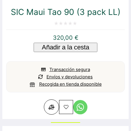
SIC Maui Tao 90 (3 pack LL)
Valorado
320,00
€
con
Añadir a la cesta
0
de
5
Transacción segura
Envíos y devoluciones
Recogida en tienda disponible