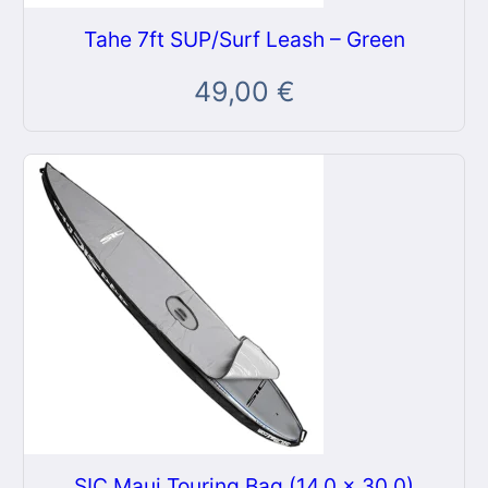
Tahe 7ft SUP/Surf Leash – Green
49,00
€
SIC Maui Touring Bag (14.0 x 30.0)