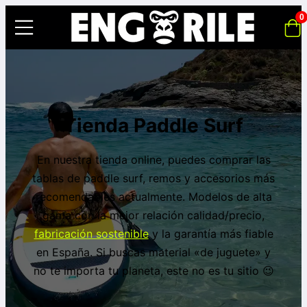
0
Tienda Paddle Surf
En nuestra tienda online, puedes comprar las
tablas de paddle surf, remos y accesorios más
recomendables actualmente. Modelos de alta
gama con la mejor relación calidad/precio,
fabricación sostenible
y la garantía más fiable
en España. Si buscas material «de juguete» y
no te importa tu planeta, este no es tu sitio 😉