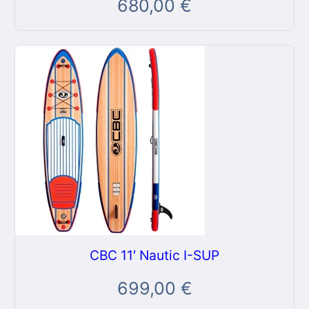
680,00
€
CBC 11′ Nautic I-SUP
699,00
€