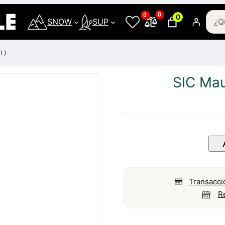
0
0
0
SNOW
SUP
LL)
SIC Mau
Transacci
R