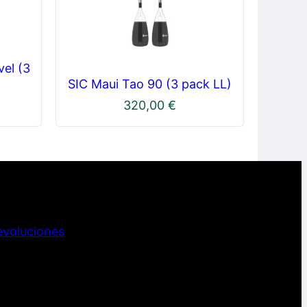
vel (3
SIC Maui Tao 90 (3 pack LL)
320,00
€
evoluciones