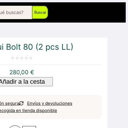
Buscar
i Bolt 80 (2 pcs LL)
Valorado
280,00
€
con
Añadir a la cesta
0
de
5
ón segura
Envíos y devoluciones
ecogida en tienda disponible