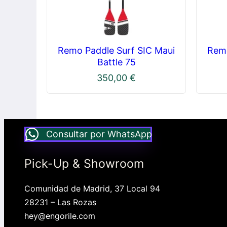
Remo Paddle Surf SIC Maui
Remo
Battle 75
350,00
€
Consultar por WhatsApp
Pick-Up & Showroom
Comunidad de Madrid, 37 Local 94
28231 – Las Rozas
hey@engorile.com