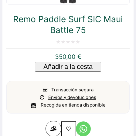
Remo Paddle Surf SIC Maui
Battle 75
Valorado
350,00
€
con
Añadir a la cesta
0
de
5
Transacción segura
Envíos y devoluciones
Recogida en tienda disponible