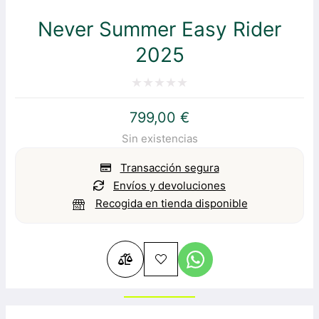
Never Summer Easy Rider
2025
Valorado
799,00
€
con
Sin existencias
0
de
Transacción segura
5
Envíos y devoluciones
Recogida en tienda disponible