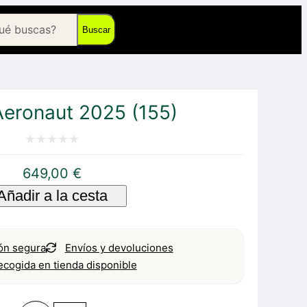
Buscar
Aeronaut 2025 (155)
Valorado
649,00
€
con
Añadir a la cesta
0
de
5
ón segura
Envíos y devoluciones
ecogida en tienda disponible