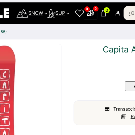
0
0
0
SNOW
SUP
155)
Capita 
Transacci
R