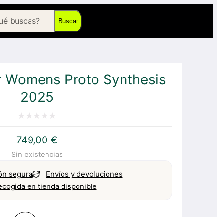
Buscar
 Womens Proto Synthesis
2025
Valorado
749,00
€
con
Sin existencias
0
de
ón segura
Envíos y devoluciones
5
ecogida en tienda disponible