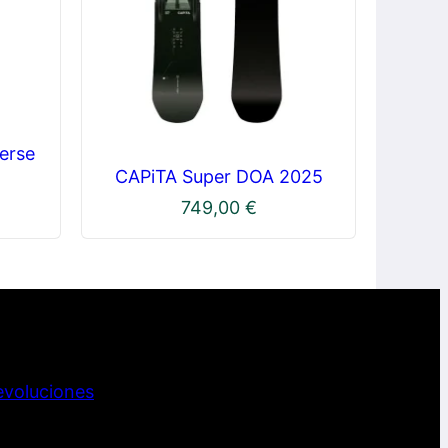
erse
CAPiTA Super DOA 2025
749,00
€
evoluciones