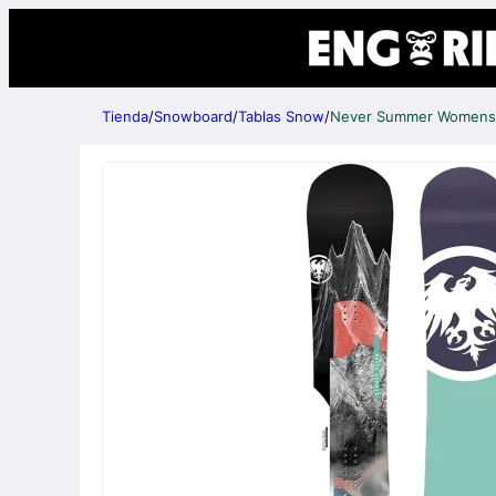
Tienda
/
Snowboard
/
Tablas Snow
/
Never Summer Womens 