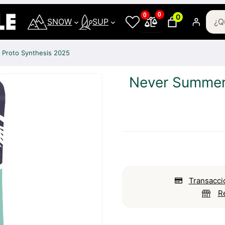
0
0
0
SNOW
SUP
Proto Synthesis 2025
Never Summer
Transacci
R