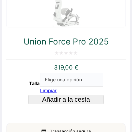
Union Force Pro 2025
Valorado
319,00
€
con
0
Talla
de
Limpiar
5
Añadir a la cesta
Transacción segura