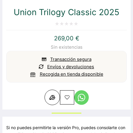
Union Trilogy Classic 2025
Valorado
269,00
€
con
Sin existencias
0
de
Transacción segura
5
Envíos y devoluciones
Recogida en tienda disponible
Si no puedes permitirte la versión Pro, puedes consolarte con