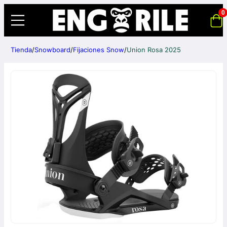
0
Tienda
/
Snowboard
/
Fijaciones Snow
/
Union Rosa 2025