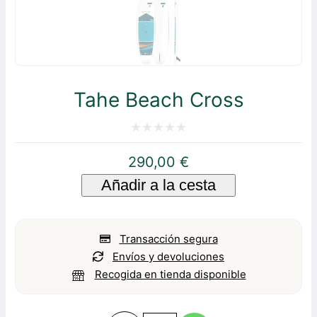
Tahe Beach Cross
Valorado
290,00
€
con
Añadir a la cesta
0
de
5
Transacción segura
Envíos y devoluciones
Recogida en tienda disponible