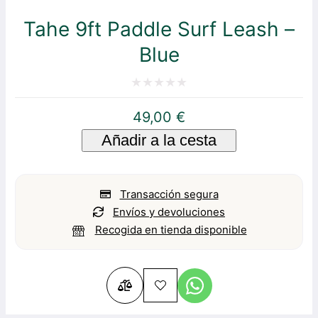
Tahe 9ft Paddle Surf Leash –
Blue
Valorado
49,00
€
con
Añadir a la cesta
0
de
5
Transacción segura
Envíos y devoluciones
Recogida en tienda disponible