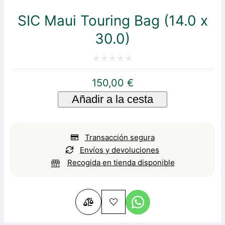
SIC Maui Touring Bag (14.0 x
30.0)
Valorado
150,00
€
con
Añadir a la cesta
0
de
5
Transacción segura
Envíos y devoluciones
Recogida en tienda disponible