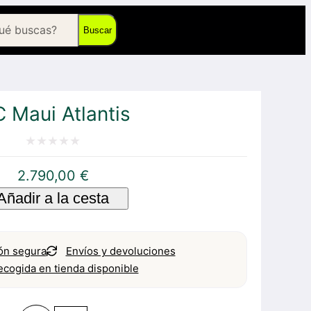
Buscar
C Maui Atlantis
Valorado
2.790,00
€
con
Añadir a la cesta
0
de
5
ón segura
Envíos y devoluciones
ecogida en tienda disponible