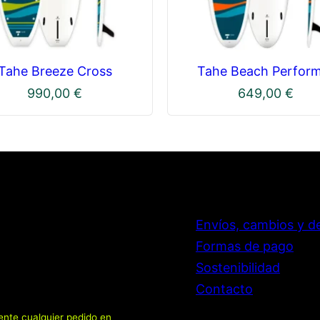
Tahe Breeze Cross
Tahe Beach Perfor
990,00
€
649,00
€
Envíos, cambios y d
Formas de pago
Sostenibilidad
Contacto
ente cualquier pedido en