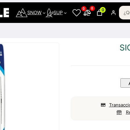
0
0
0
SNOW
SUP
SI
Transacci
R